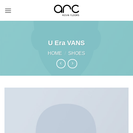
Skip
to
content
U Era VANS
HOME
/
SHOES