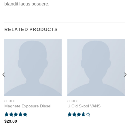
blandit lacus posuere.
RELATED PRODUCTS
SHOES
SHOES
Magnete Exposure Diesel
U Old Skool VANS
Rated
5.00
Rated
$
29.00
out of 5
3.67
out