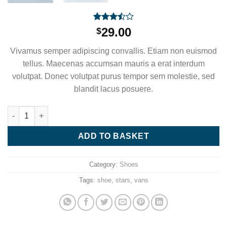
Rated
2
29.00
$
3.50
out
of 5
Vivamus semper adipiscing convallis. Etiam non euismod
based
on
tellus. Maecenas accumsan mauris a erat interdum
customer
volutpat. Donec volutpat purus tempor sem molestie, sed
ratings
blandit lacus posuere.
U Era VANS quantity
ADD TO BASKET
Category:
Shoes
Tags:
shoe
,
stars
,
vans